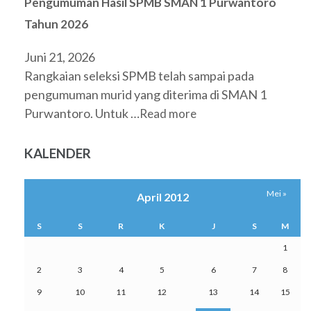
Pengumuman Hasil SPMB SMAN 1 Purwantoro
Tahun 2026
Juni 21, 2026
Rangkaian seleksi SPMB telah sampai pada
pengumuman murid yang diterima di SMAN 1
Purwantoro. Untuk …
Read more
KALENDER
Mei »
April 2012
S
S
R
K
J
S
M
1
2
3
4
5
6
7
8
9
10
11
12
13
14
15