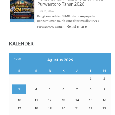
Purwantoro Tahun 2026
Juni 21, 2026
Rangkaian seleksi SPMB telah sampai pada
pengumuman murid yang diterima di SMAN 1
Read more
Purwantoro. Untuk …
KALENDER
« Jun
Agustus 2026
S
S
R
K
J
S
M
1
2
3
4
5
6
7
8
9
10
11
12
13
14
15
16
17
18
19
20
21
22
23