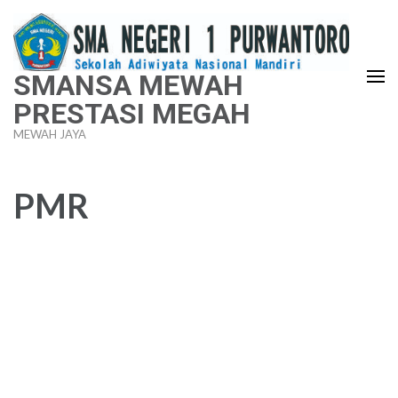
Lompat
ke
konten
SMANSA MEWAH
(Tekan
PRESTASI MEGAH
Enter)
MEWAH JAYA
PMR