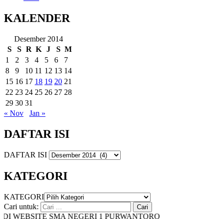
KALENDER
Desember 2014
S
S
R
K
J
S
M
1
2
3
4
5
6
7
8
9
10
11
12
13
14
15
16
17
18
19
20
21
22
23
24
25
26
27
28
29
30
31
« Nov
Jan »
DAFTAR ISI
DAFTAR ISI
KATEGORI
KATEGORI
Cari untuk:
I WEBSITE SMA NEGERI 1 PURWANTORO