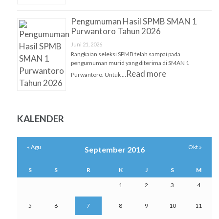
Pengumuman Hasil SPMB SMAN 1
Purwantoro Tahun 2026
Juni 21, 2026
Rangkaian seleksi SPMB telah sampai pada
pengumuman murid yang diterima di SMAN 1
Read more
Purwantoro. Untuk …
KALENDER
« Agu
Okt »
September 2016
S
S
R
K
J
S
M
1
2
3
4
5
6
7
8
9
10
11