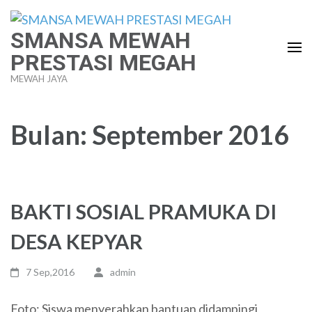
Lompat
ke
SMANSA MEWAH
konten
PRESTASI MEGAH
(Tekan
MEWAH JAYA
Enter)
Bulan:
September 2016
BAKTI SOSIAL PRAMUKA DI
DESA KEPYAR
7 Sep,2016
admin
Foto: Siswa menyerahkan bantuan didampingi