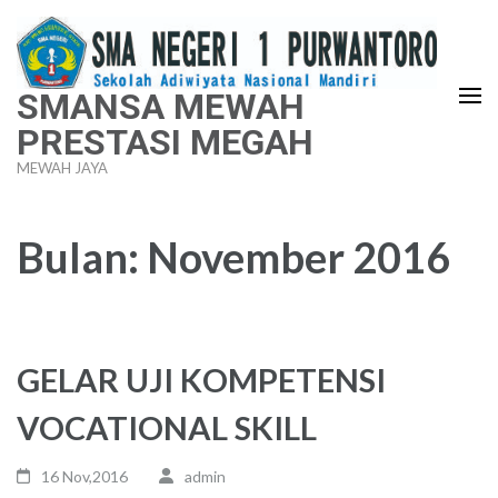
Lompat
ke
konten
SMANSA MEWAH
(Tekan
PRESTASI MEGAH
Enter)
MEWAH JAYA
Bulan:
November 2016
GELAR UJI KOMPETENSI
VOCATIONAL SKILL
16 Nov,2016
admin