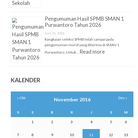
Pengumuman Hasil SPMB SMAN 1
Purwantoro Tahun 2026
Juni 21, 2026
Rangkaian seleksi SPMB telah sampai pada
pengumuman murid yang diterima di SMAN 1
Read more
Purwantoro. Untuk …
KALENDER
« Okt
Des »
November 2016
S
S
R
K
J
S
M
1
2
3
4
5
6
7
8
9
10
11
12
13