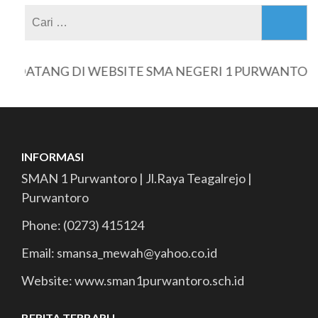
Cari
untuk:
 DATANG DI WEBSITE SMA NEGERI 1 PURWANTORO
INFORMASI
SMAN 1 Purwantoro | Jl.Raya Teagalrejo |
Purwantoro
Phone: (0273) 415124
Email: smansa_mewah@yahoo.co.id
Website: www.sman1purwantoro.sch.id
BERITA TERBARU