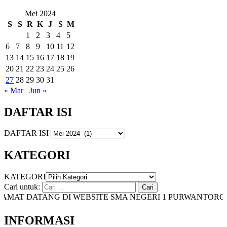
Mei 2024
S
S
R
K
J
S
M
1
2
3
4
5
6
7
8
9
10
11
12
13
14
15
16
17
18
19
20
21
22
23
24
25
26
27
28
29
30
31
« Mar
Jun »
DAFTAR ISI
DAFTAR ISI
KATEGORI
KATEGORI
Cari untuk:
MAT DATANG DI WEBSITE SMA NEGERI 1 PURWANTORO
INFORMASI