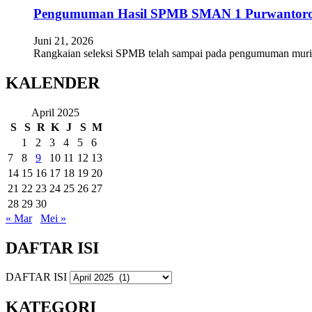
Pengumuman Hasil SPMB SMAN 1 Purwantoro
Juni 21, 2026
Rangkaian seleksi SPMB telah sampai pada pengumuman mur
KALENDER
April 2025
S
S
R
K
J
S
M
1
2
3
4
5
6
7
8
9
10
11
12
13
14
15
16
17
18
19
20
21
22
23
24
25
26
27
28
29
30
« Mar
Mei »
DAFTAR ISI
DAFTAR ISI
KATEGORI