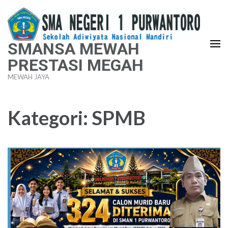
Lompat
ke
konten
SMANSA MEWAH
(Tekan
PRESTASI MEGAH
Enter)
MEWAH JAYA
Kategori:
SPMB