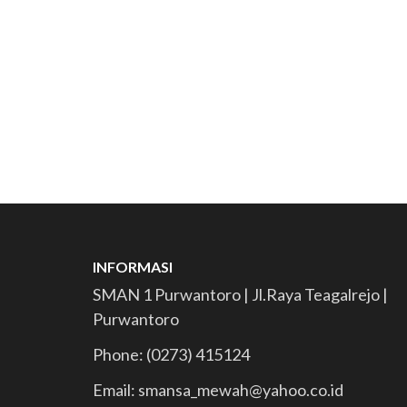
INFORMASI
SMAN 1 Purwantoro | Jl.Raya Teagalrejo |
Purwantoro
Phone: (0273) 415124
Email: smansa_mewah@yahoo.co.id