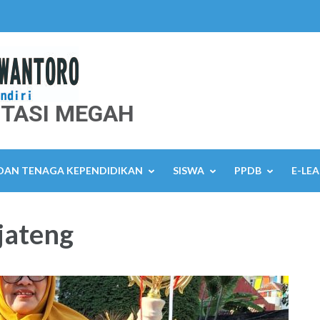
TASI MEGAH
 DAN TENAGA KEPENDIDIKAN
SISWA
PPDB
E-LE
jateng