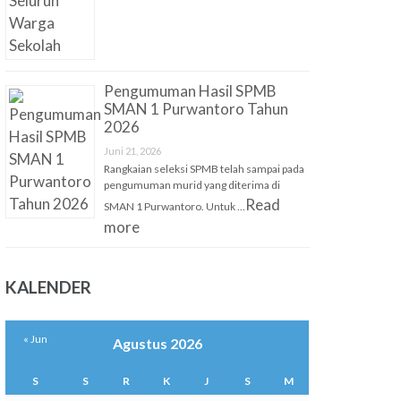
Pengumuman Hasil SPMB
SMAN 1 Purwantoro Tahun
2026
Juni 21, 2026
Rangkaian seleksi SPMB telah sampai pada
pengumuman murid yang diterima di
Read
SMAN 1 Purwantoro. Untuk …
more
KALENDER
« Jun
Agustus 2026
S
S
R
K
J
S
M