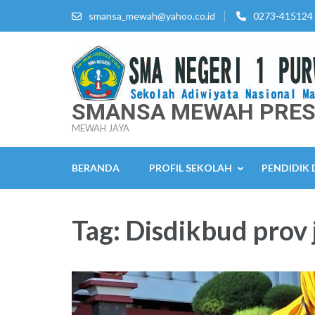
Lompat
smansa_mewah@yahoo.co.id
0273-415124
ke
konten
(Tekan
Enter)
SMANSA MEWAH PRES
MEWAH JAYA
BERANDA
PROFIL SEKOLAH
PENDIDIK
Tag:
Disdikbud prov 