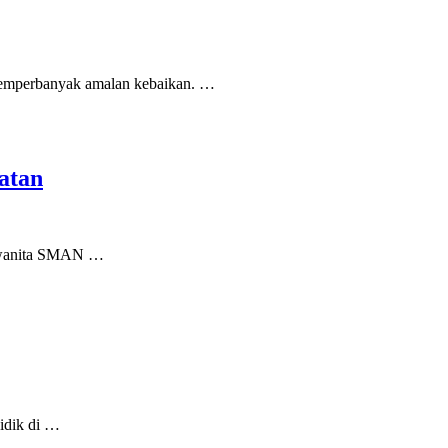
emperbanyak amalan kebaikan. …
atan
a wanita SMAN …
idik di …