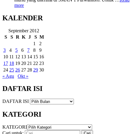
more
KALENDER
September 2012
S
S
R
K
J
S
M
1
2
3
4
5
6
7
8
9
10
11
12
13
14
15
16
17
18
19
20
21
22
23
24
25
26
27
28
29
30
« Agu
Okt »
DAFTAR ISI
DAFTAR ISI
KATEGORI
KATEGORI
Cari untuk: