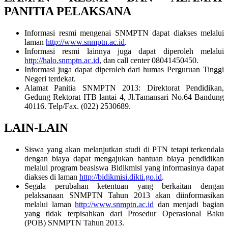
PANITIA PELAKSANA
Informasi resmi mengenai SNMPTN dapat diakses melalui
laman
http://www.snmptn.ac.id
.
Informasi resmi lainnya juga dapat diperoleh melalui
http://halo.snmptn.ac.id
, dan call center 08041450450.
Informasi juga dapat diperoleh dari humas Perguruan Tinggi
Negeri terdekat.
Alamat Panitia SNMPTN 2013: Direktorat Pendidikan,
Gedung Rektorat ITB lantai 4, Jl.Tamansari No.64 Bandung
40116. Telp/Fax. (022) 2530689.
LAIN-LAIN
Siswa yang akan melanjutkan studi di PTN tetapi terkendala
dengan biaya dapat mengajukan bantuan biaya pendidikan
melalui program beasiswa Bidikmisi yang informasinya dapat
diakses di laman
http://bidikmisi.dikti.go.id
.
Segala perubahan ketentuan yang berkaitan dengan
pelaksanaan SNMPTN Tahun 2013 akan diinformasikan
melalui laman
http://www.snmptn.ac.id
dan menjadi bagian
yang tidak terpisahkan dari Prosedur Operasional Baku
(POB) SNMPTN Tahun 2013.