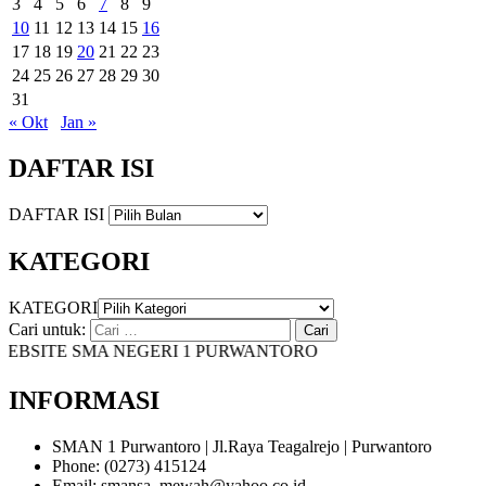
3
4
5
6
7
8
9
10
11
12
13
14
15
16
17
18
19
20
21
22
23
24
25
26
27
28
29
30
31
« Okt
Jan »
DAFTAR ISI
DAFTAR ISI
KATEGORI
KATEGORI
Cari untuk:
SITE SMA NEGERI 1 PURWANTORO
INFORMASI
SMAN 1 Purwantoro | Jl.Raya Teagalrejo | Purwantoro
Phone: (0273) 415124
Email: smansa_mewah@yahoo.co.id