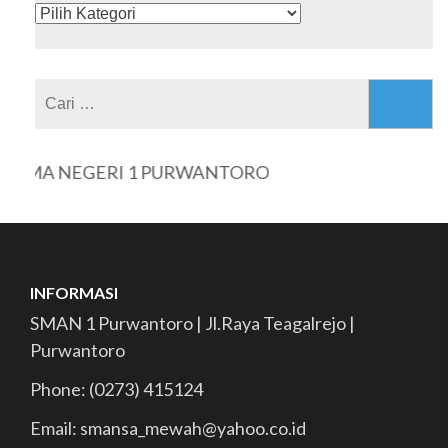
KATEGORI
Cari
untuk:
MA NEGERI 1 PURWANTORO
INFORMASI
SMAN 1 Purwantoro | Jl.Raya Teagalrejo |
Purwantoro
Phone: (0273) 415124
Email: smansa_mewah@yahoo.co.id