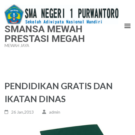
Lompat
ke
konten
SMANSA MEWAH
(Tekan
PRESTASI MEGAH
Enter)
MEWAH JAYA
PENDIDIKAN GRATIS DAN
IKATAN DINAS
26 Jan,2013
admin