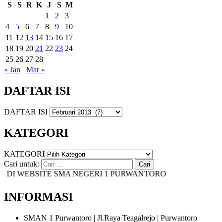
S
S
R
K
J
S
M
1
2
3
4
5
6
7
8
9
10
11
12
13
14
15
16
17
18
19
20
21
22
23
24
25
26
27
28
« Jan
Mar »
DAFTAR ISI
DAFTAR ISI
KATEGORI
KATEGORI
Cari untuk:
I WEBSITE SMA NEGERI 1 PURWANTORO
INFORMASI
SMAN 1 Purwantoro | Jl.Raya Teagalrejo | Purwantoro