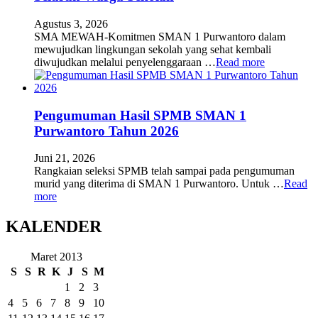
Agustus 3, 2026
SMA MEWAH-Komitmen SMAN 1 Purwantoro dalam
mewujudkan lingkungan sekolah yang sehat kembali
diwujudkan melalui penyelenggaraan …
Read more
Pengumuman Hasil SPMB SMAN 1
Purwantoro Tahun 2026
Juni 21, 2026
Rangkaian seleksi SPMB telah sampai pada pengumuman
murid yang diterima di SMAN 1 Purwantoro. Untuk …
Read
more
KALENDER
Maret 2013
S
S
R
K
J
S
M
1
2
3
4
5
6
7
8
9
10