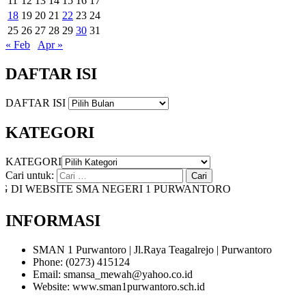
11
12
13
14
15
16
17
18
19
20
21
22
23
24
25
26
27
28
29
30
31
« Feb
Apr »
DAFTAR ISI
DAFTAR ISI
KATEGORI
KATEGORI
Cari untuk:
I WEBSITE SMA NEGERI 1 PURWANTORO
INFORMASI
SMAN 1 Purwantoro | Jl.Raya Teagalrejo | Purwantoro
Phone: (0273) 415124
Email: smansa_mewah@yahoo.co.id
Website: www.sman1purwantoro.sch.id