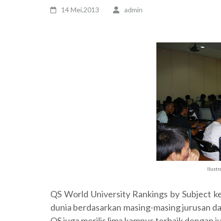
14 Mei,2013
admin
Ilustr
QS World University Rankings by Subject kem
dunia berdasarkan masing-masing jurusan da
QS juga merilis lima kampus terbaik dengan 