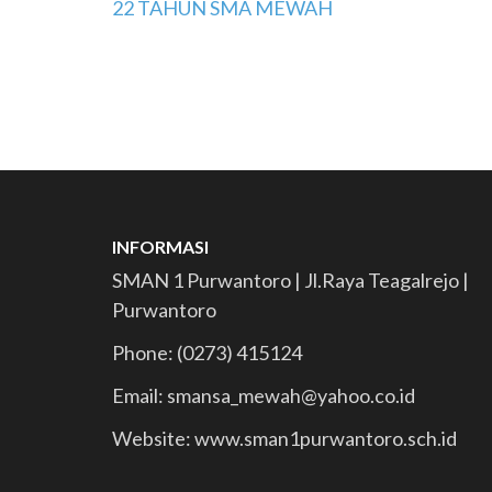
Navigasi
22 TAHUN SMA MEWAH
pos
INFORMASI
SMAN 1 Purwantoro | Jl.Raya Teagalrejo |
Purwantoro
Phone: (0273) 415124
Email: smansa_mewah@yahoo.co.id
Website: www.sman1purwantoro.sch.id