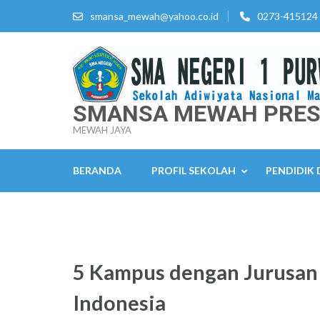
Lompat
smansa_mewah@yahoo.co.id
0273-415124
ke
konten
(Tekan
Enter)
SMANSA MEWAH PRES
MEWAH JAYA
BERANDA
PROFIL SEKOLAH
PENDIDIK
5 Kampus dengan Jurusan 
Indonesia