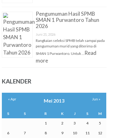
Pengumuman Hasil SPMB
SMAN 1 Purwantoro Tahun
2026
Juni 21, 2026
Rangkaian seleksi SPMB telah sampai pada
pengumuman murid yang diterima di
Read
SMAN 1 Purwantoro. Untuk …
more
KALENDER
« Apr
Jun »
Mei 2013
S
S
R
K
J
S
M
1
2
3
4
5
6
7
8
9
10
11
12