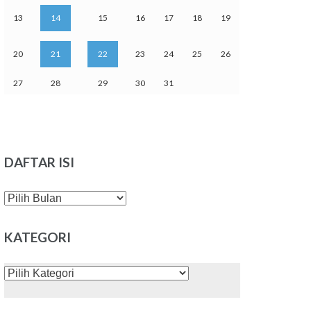
13
14
15
16
17
18
19
20
21
22
23
24
25
26
27
28
29
30
31
DAFTAR ISI
DAFTAR
ISI
KATEGORI
KATEGORI