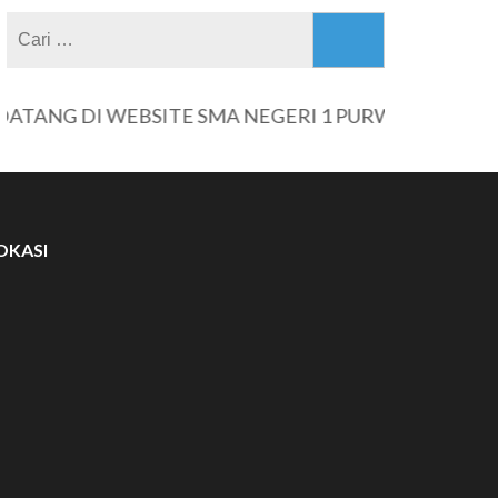
Cari
untuk:
G DI WEBSITE SMA NEGERI 1 PURWANTORO
OKASI