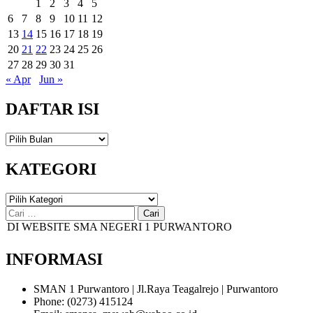
1
2
3
4
5
6
7
8
9
10
11
12
13
14
15
16
17
18
19
20
21
22
23
24
25
26
27
28
29
30
31
« Apr
Jun »
DAFTAR ISI
DAFTAR
ISI
KATEGORI
KATEGORI
Cari
untuk:
 WEBSITE SMA NEGERI 1 PURWANTORO
INFORMASI
SMAN 1 Purwantoro | Jl.Raya Teagalrejo | Purwantoro
Phone: (0273) 415124