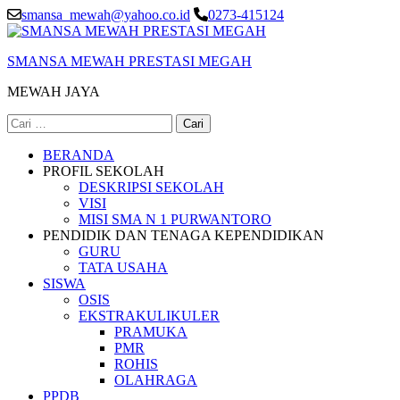
Lompat
smansa_mewah@yahoo.co.id
0273-415124
ke
konten
SMANSA MEWAH PRESTASI MEGAH
(Tekan
Enter)
MEWAH JAYA
Cari
untuk:
BERANDA
PROFIL SEKOLAH
DESKRIPSI SEKOLAH
VISI
MISI SMA N 1 PURWANTORO
PENDIDIK DAN TENAGA KEPENDIDIKAN
GURU
TATA USAHA
SISWA
OSIS
EKSTRAKULIKULER
PRAMUKA
PMR
ROHIS
OLAHRAGA
PPDB