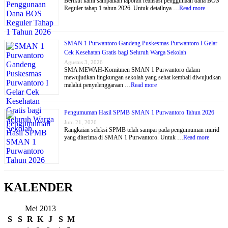
Berikut kami sampaikan laporan realisasi penggunaan dana BOS
Reguler tahap 1 tahun 2026. Untuk detailnya …
Read more
SMAN 1 Purwantoro Gandeng Puskesmas Purwantoro I Gelar
Cek Kesehatan Gratis bagi Seluruh Warga Sekolah
Agustus 3, 2026
SMA MEWAH-Komitmen SMAN 1 Purwantoro dalam
mewujudkan lingkungan sekolah yang sehat kembali diwujudkan
melalui penyelenggaraan …
Read more
Pengumuman Hasil SPMB SMAN 1 Purwantoro Tahun 2026
Juni 21, 2026
Rangkaian seleksi SPMB telah sampai pada pengumuman murid
yang diterima di SMAN 1 Purwantoro. Untuk …
Read more
KALENDER
Mei 2013
S
S
R
K
J
S
M