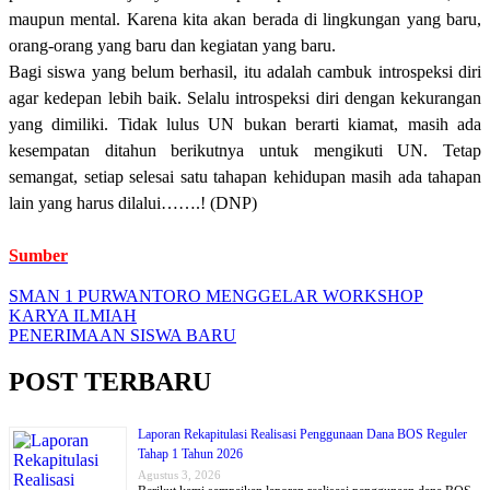
maupun mental. Karena kita akan berada di lingkungan yang baru,
orang-orang yang baru dan kegiatan yang baru.
Bagi siswa yang belum berhasil, itu adalah cambuk introspeksi diri
agar kedepan lebih baik. Selalu introspeksi diri dengan kekurangan
yang dimiliki. Tidak lulus UN bukan berarti kiamat, masih ada
kesempatan ditahun berikutnya untuk mengikuti UN. Tetap
semangat, setiap selesai satu tahapan kehidupan masih ada tahapan
lain yang harus dilalui…….! (DNP)
Sumber
SMAN 1 PURWANTORO MENGGELAR WORKSHOP
KARYA ILMIAH
Navigasi
PENERIMAAN SISWA BARU
pos
POST TERBARU
Laporan Rekapitulasi Realisasi Penggunaan Dana BOS Reguler
Tahap 1 Tahun 2026
Agustus 3, 2026