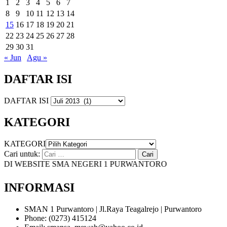
1
2
3
4
5
6
7
8
9
10
11
12
13
14
15
16
17
18
19
20
21
22
23
24
25
26
27
28
29
30
31
« Jun
Agu »
DAFTAR ISI
DAFTAR ISI
KATEGORI
KATEGORI
Cari untuk:
I WEBSITE SMA NEGERI 1 PURWANTORO
INFORMASI
SMAN 1 Purwantoro | Jl.Raya Teagalrejo | Purwantoro
Phone: (0273) 415124