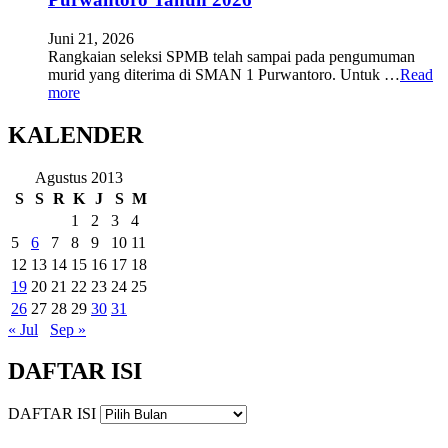
Juni 21, 2026
Rangkaian seleksi SPMB telah sampai pada pengumuman
murid yang diterima di SMAN 1 Purwantoro. Untuk …
Read
more
KALENDER
Agustus 2013
S
S
R
K
J
S
M
1
2
3
4
5
6
7
8
9
10
11
12
13
14
15
16
17
18
19
20
21
22
23
24
25
26
27
28
29
30
31
« Jul
Sep »
DAFTAR ISI
DAFTAR ISI