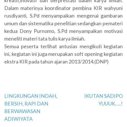
kreatif,inovatif dan berprestasi dalam karya ilmiah.
Dalam materinya koordinator pembina KIR wahyuni
rusdiyanti, S.Pd menyampaikan mengenai gambaran
umum dan sistematika penelitian sedangkan pemateri
kedua Dony Purnomo, S.Pd menyampaikan motivasi
meneliti materi tata tulis karya ilmiah.
Semua peserta terlihat antusias mengikuti kegiatan
ini, kegiatan ini juga merupakan soft opening kegiatan
ekstra KIR pada tahun ajaran 2013/2014.(DNP)
Navigasi
LINGKUNGAN INDAH,
IKUTAN SADIPO
BERSIH, RAPI DAN
YUUUK…..!
pos
BERWAWASAN
ADIWIYATA