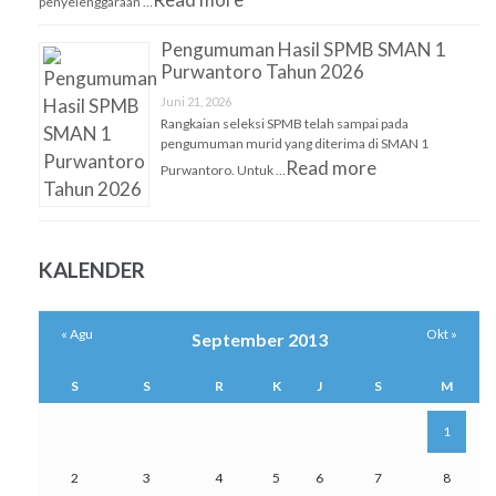
penyelenggaraan …
Pengumuman Hasil SPMB SMAN 1
Purwantoro Tahun 2026
Juni 21, 2026
Rangkaian seleksi SPMB telah sampai pada
pengumuman murid yang diterima di SMAN 1
Read more
Purwantoro. Untuk …
KALENDER
« Agu
Okt »
September 2013
S
S
R
K
J
S
M
1
2
3
4
5
6
7
8