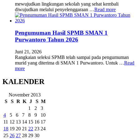
mewujudkan lingkungan sekolah yang sehat kembali
diwujudkan melalui penyelenggaraan …
Read more
Pengumuman Hasil SPMB SMAN 1
Purwantoro Tahun 2026
Juni 21, 2026
Rangkaian seleksi SPMB telah sampai pada pengumuman
murid yang diterima di SMAN 1 Purwantoro. Untuk …
Read
more
KALENDER
November 2013
S
S
R
K
J
S
M
1
2
3
4
5
6
7
8
9
10
11
12
13
14
15
16
17
18
19
20
21
22
23
24
25
26
27
28
29
30