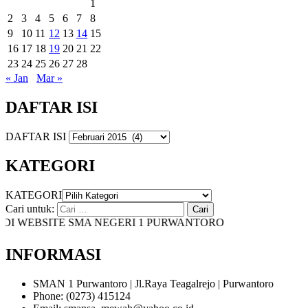
1
2
3
4
5
6
7
8
9
10
11
12
13
14
15
16
17
18
19
20
21
22
23
24
25
26
27
28
« Jan
Mar »
DAFTAR ISI
DAFTAR ISI
KATEGORI
KATEGORI
Cari untuk:
 WEBSITE SMA NEGERI 1 PURWANTORO
INFORMASI
SMAN 1 Purwantoro | Jl.Raya Teagalrejo | Purwantoro
Phone: (0273) 415124