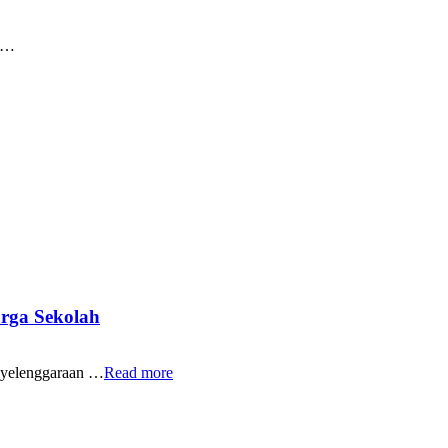
i …
rga Sekolah
yelenggaraan …
Read more