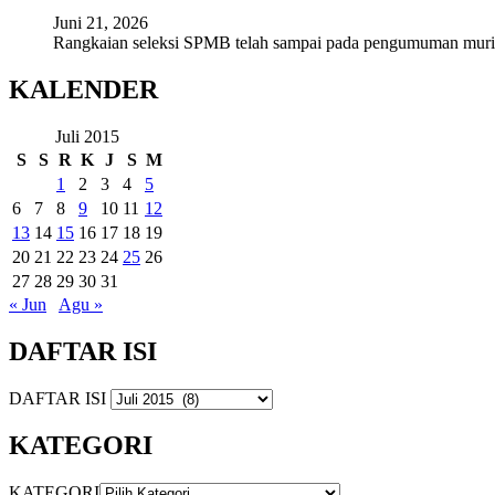
Juni 21, 2026
Rangkaian seleksi SPMB telah sampai pada pengumuman mur
KALENDER
Juli 2015
S
S
R
K
J
S
M
1
2
3
4
5
6
7
8
9
10
11
12
13
14
15
16
17
18
19
20
21
22
23
24
25
26
27
28
29
30
31
« Jun
Agu »
DAFTAR ISI
DAFTAR ISI
KATEGORI
KATEGORI