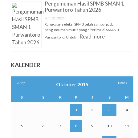
Pengumuman Hasil SPMB SMAN 1
Purwantoro Tahun 2026
Juni 21, 2026
Rangkaian seleksi SPMB telah sampai pada
pengumuman murid yang diterima di SMAN 1
Read more
Purwantoro. Untuk …
KALENDER
« Sep
Nov »
Oktober 2015
S
S
R
K
J
S
M
1
2
3
4
5
6
7
8
9
10
11