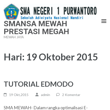
Lompat
ke
konten
SMANSA MEWAH
(Tekan
PRESTASI MEGAH
Enter)
MEWAH JAYA
Hari:
19 Oktober 2015
TUTORIAL EDMODO
19 Okt,2015
admin
2 Komentar
SMA MEWAH- Dalam rangka optimalisasi E-