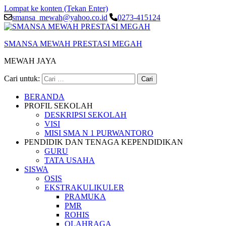
Lompat ke konten (Tekan Enter)
smansa_mewah@yahoo.co.id
0273-415124
SMANSA MEWAH PRESTASI MEGAH
MEWAH JAYA
Cari untuk:
BERANDA
PROFIL SEKOLAH
DESKRIPSI SEKOLAH
VISI
MISI SMA N 1 PURWANTORO
PENDIDIK DAN TENAGA KEPENDIDIKAN
GURU
TATA USAHA
SISWA
OSIS
EKSTRAKULIKULER
PRAMUKA
PMR
ROHIS
OLAHRAGA