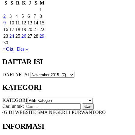
S
S
R
K
J
S
M
1
2
3
4
5
6
7
8
9
10
11
12
13
14
15
16
17
18
19
20
21
22
23
24
25
26
27
28
29
30
« Okt
Des »
DAFTAR ISI
DAFTAR ISI
KATEGORI
KATEGORI
Cari untuk:
 DI WEBSITE SMA NEGERI 1 PURWANTORO
INFORMASI