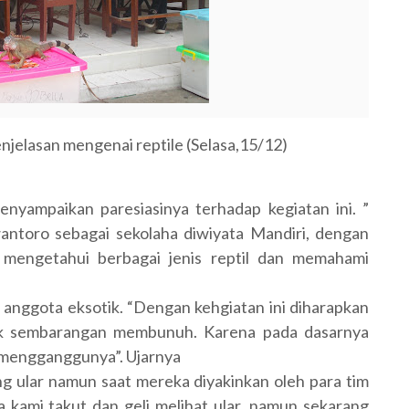
njelasan mengenai reptile (Selasa,15/12)
nyampaikan paresiasinya terhadap kegiatan ini. ”
ntoro sebagai sekolaha diwiyata Mandiri, dengan
t mengetahui berbagai jenis reptil dan memahami
u anggota eksotik. “Dengan kehgiatan ini diharapkan
idak sembarangan membunuh. Karena pada dasarnya
ak mengganggunya”. Ujarnya
 ular namun saat mereka diyakinkan oleh para tim
a kami takut dan geli melihat ular, namun sekarang