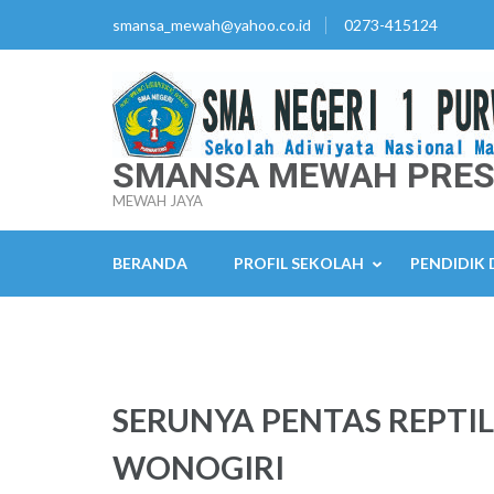
Lompat
smansa_mewah@yahoo.co.id
0273-415124
ke
konten
(Tekan
Enter)
SMANSA MEWAH PRES
MEWAH JAYA
BERANDA
PROFIL SEKOLAH
PENDIDIK
SERUNYA PENTAS REPTI
WONOGIRI