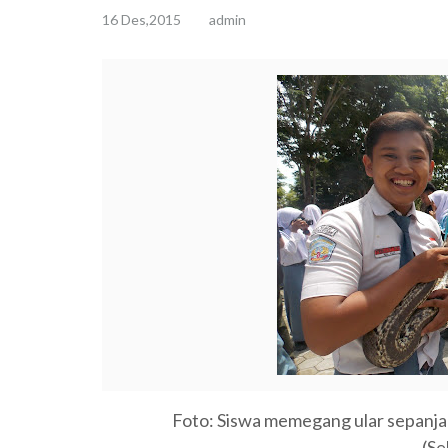
16 Des,2015
admin
Foto: Siswa memegang ular sepanj
(Se