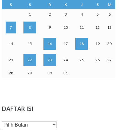
S
S
R
K
J
S
M
1
2
3
4
5
6
7
8
9
10
11
12
13
14
15
16
17
18
19
20
21
22
23
24
25
26
27
28
29
30
31
DAFTAR ISI
DAFTAR
ISI