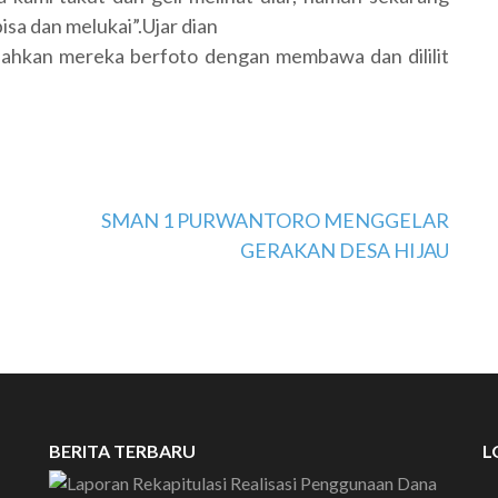
isa dan melukai”.Ujar dian
bahkan mereka berfoto dengan membawa dan dililit
SMAN 1 PURWANTORO MENGGELAR
SELAMAT DATANG DI W
GERAKAN DESA HIJAU
BERITA TERBARU
L