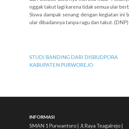
nggak takut lagi karena tidak semua ular berb
Siswa dampak senang dengan kegiatan ini 
ular dibadannya tanpa ragu dan takut. (DNP)
Navigasi
STUDI BANDING DARI DISBUDPORA
KABUPATEN PURWOREJO
pos
INFORMASI
SMAN 1 Purwantoro | Jl.Raya Teagalrejo |