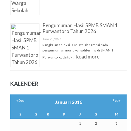
Pengumuman Hasil SPMB SMAN 1
Purwantoro Tahun 2026
Juni 21, 2026
Rangkaian seleksi SPMB telah sampai pada
pengumuman murid yang diterima di SMAN 1
Read more
Purwantoro. Untuk …
KALENDER
« Des
Feb »
Januari 2016
S
S
R
K
J
S
M
1
2
3