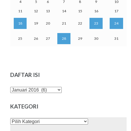
4
5
6
7
8
9
10
11
12
13
14
15
16
17
18
19
20
21
22
23
24
25
26
27
28
29
30
31
DAFTAR ISI
DAFTAR
ISI
KATEGORI
KATEGORI