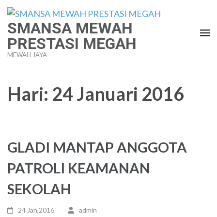
Lompat
ke
SMANSA MEWAH
konten
PRESTASI MEGAH
(Tekan
MEWAH JAYA
Enter)
Hari:
24 Januari 2016
GLADI MANTAP ANGGOTA
PATROLI KEAMANAN
SEKOLAH
24 Jan,2016
admin