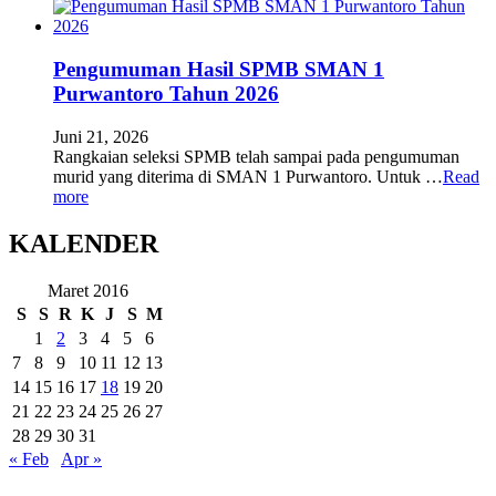
Pengumuman Hasil SPMB SMAN 1
Purwantoro Tahun 2026
Juni 21, 2026
Rangkaian seleksi SPMB telah sampai pada pengumuman
murid yang diterima di SMAN 1 Purwantoro. Untuk …
Read
more
KALENDER
Maret 2016
S
S
R
K
J
S
M
1
2
3
4
5
6
7
8
9
10
11
12
13
14
15
16
17
18
19
20
21
22
23
24
25
26
27
28
29
30
31
« Feb
Apr »