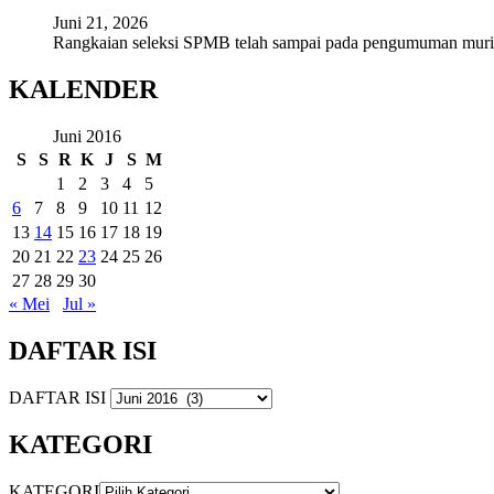
Juni 21, 2026
Rangkaian seleksi SPMB telah sampai pada pengumuman mur
KALENDER
Juni 2016
S
S
R
K
J
S
M
1
2
3
4
5
6
7
8
9
10
11
12
13
14
15
16
17
18
19
20
21
22
23
24
25
26
27
28
29
30
« Mei
Jul »
DAFTAR ISI
DAFTAR ISI
KATEGORI
KATEGORI