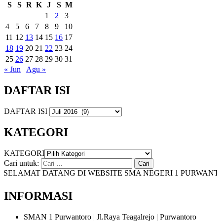
S
S
R
K
J
S
M
1
2
3
4
5
6
7
8
9
10
11
12
13
14
15
16
17
18
19
20
21
22
23
24
25
26
27
28
29
30
31
« Jun
Agu »
DAFTAR ISI
DAFTAR ISI
KATEGORI
KATEGORI
Cari untuk:
ELAMAT DATANG DI WEBSITE SMA NEGERI 1 PURWANTO
INFORMASI
SMAN 1 Purwantoro | Jl.Raya Teagalrejo | Purwantoro