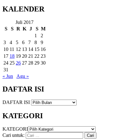
KALENDER
Juli 2017
S
S
R
K
J
S
M
1
2
3
4
5
6
7
8
9
10
11
12
13
14
15
16
17
18
19
20
21
22
23
24
25
26
27
28
29
30
31
« Jun
Agu »
DAFTAR ISI
DAFTAR ISI
KATEGORI
KATEGORI
Cari untuk: