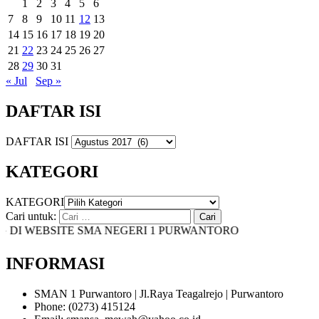
1
2
3
4
5
6
7
8
9
10
11
12
13
14
15
16
17
18
19
20
21
22
23
24
25
26
27
28
29
30
31
« Jul
Sep »
DAFTAR ISI
DAFTAR ISI
KATEGORI
KATEGORI
Cari untuk:
I WEBSITE SMA NEGERI 1 PURWANTORO
INFORMASI
SMAN 1 Purwantoro | Jl.Raya Teagalrejo | Purwantoro
Phone: (0273) 415124