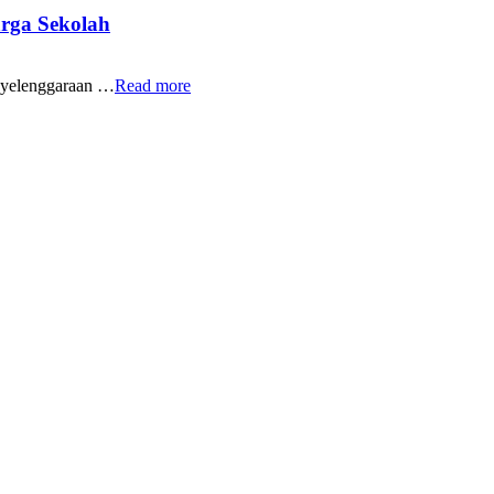
rga Sekolah
yelenggaraan …
Read more