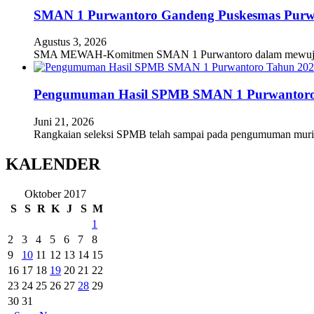
SMAN 1 Purwantoro Gandeng Puskesmas Purwant
Agustus 3, 2026
SMA MEWAH-Komitmen SMAN 1 Purwantoro dalam mewujudkan
Pengumuman Hasil SPMB SMAN 1 Purwantoro
Juni 21, 2026
Rangkaian seleksi SPMB telah sampai pada pengumuman mur
KALENDER
Oktober 2017
S
S
R
K
J
S
M
1
2
3
4
5
6
7
8
9
10
11
12
13
14
15
16
17
18
19
20
21
22
23
24
25
26
27
28
29
30
31