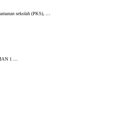
keamanan sekolah (PKS), …
 SMAN 1 …