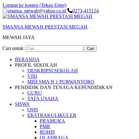
Lompat ke konten (Tekan Enter)
smansa_mewah@yahoo.co.id
0273-415124
SMANSA MEWAH PRESTASI MEGAH
MEWAH JAYA
Cari untuk:
BERANDA
PROFIL SEKOLAH
DESKRIPSI SEKOLAH
VISI
MISI SMA N 1 PURWANTORO
PENDIDIK DAN TENAGA KEPENDIDIKAN
GURU
TATA USAHA
SISWA
OSIS
EKSTRAKULIKULER
PRAMUKA
PMR
ROHIS
OLAHRAGA