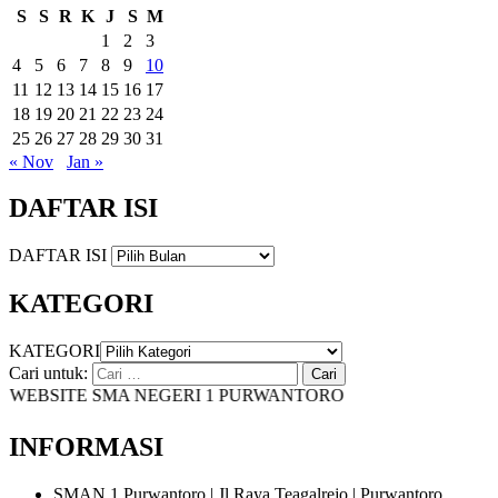
S
S
R
K
J
S
M
1
2
3
4
5
6
7
8
9
10
11
12
13
14
15
16
17
18
19
20
21
22
23
24
25
26
27
28
29
30
31
« Nov
Jan »
DAFTAR ISI
DAFTAR ISI
KATEGORI
KATEGORI
Cari untuk:
EBSITE SMA NEGERI 1 PURWANTORO
INFORMASI
SMAN 1 Purwantoro | Jl.Raya Teagalrejo | Purwantoro