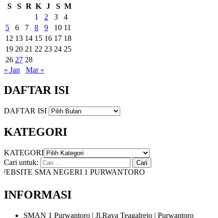
S
S
R
K
J
S
M
1
2
3
4
5
6
7
8
9
10
11
12
13
14
15
16
17
18
19
20
21
22
23
24
25
26
27
28
« Jan
Mar »
DAFTAR ISI
DAFTAR ISI
KATEGORI
KATEGORI
Cari untuk:
BSITE SMA NEGERI 1 PURWANTORO
INFORMASI
SMAN 1 Purwantoro | Jl.Raya Teagalrejo | Purwantoro