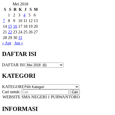
Mei 2018
S
S
R
K
J
S
M
1
2
3
4
5
6
7
8
9
10
11
12
13
14
15
16
17
18
19
20
21
22
23
24
25
26
27
28
29
30
31
« Apr
Jun »
DAFTAR ISI
DAFTAR ISI
KATEGORI
KATEGORI
Cari untuk:
WEBSITE SMA NEGERI 1 PURWANTORO
INFORMASI