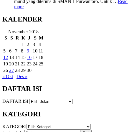
murid yang diterima di SMAN 1 Purwantoro. Untuk …
Read
more
KALENDER
November 2018
S
S
R
K
J
S
M
1
2
3
4
5
6
7
8
9
10
11
12
13
14
15
16
17
18
19
20
21
22
23
24
25
26
27
28
29
30
« Okt
Des »
DAFTAR ISI
DAFTAR ISI
KATEGORI
KATEGORI