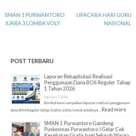
Navigasi
SMAN 1 PURWANTORO
UPACARA HARI GURU
JUARA 3 LOMBA VOLY
NASIONAL
pos
POST TERBARU
Laporan Rekapitulasi Realisasi
Penggunaan Dana BOS Reguler Tahap
1 Tahun 2026
Agustus 3, 2026
Berikut kami sampaikan laporan realisasi penggunaan
Read more
dana BOS Reguler tahap 1 tahun 2026. Untuk detailnya …
SMAN 1 Purwantoro Gandeng
Puskesmas Purwantoro I Gelar Cek
Kesehatan Gratis bagi Seluruh Warga