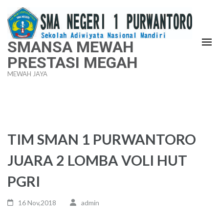
Lompat
ke
konten
SMANSA MEWAH
(Tekan
PRESTASI MEGAH
Enter)
MEWAH JAYA
TIM SMAN 1 PURWANTORO
JUARA 2 LOMBA VOLI HUT
PGRI
16 Nov,2018
admin