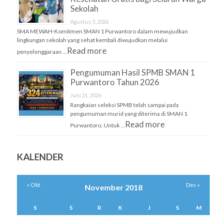
Sekolah
Agustus 3, 2026
SMA MEWAH-Komitmen SMAN 1 Purwantoro dalam mewujudkan
lingkungan sekolah yang sehat kembali diwujudkan melalui
Read more
penyelenggaraan …
Pengumuman Hasil SPMB SMAN 1
Purwantoro Tahun 2026
Juni 21, 2026
Rangkaian seleksi SPMB telah sampai pada
pengumuman murid yang diterima di SMAN 1
Read more
Purwantoro. Untuk …
KALENDER
« Okt
Des »
November 2018
S
S
R
K
J
S
M