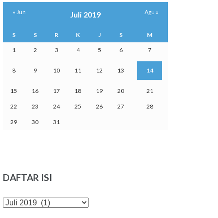
« Jun
Agu »
Juli 2019
S
S
R
K
J
S
M
1
2
3
4
5
6
7
8
9
10
11
12
13
14
15
16
17
18
19
20
21
22
23
24
25
26
27
28
29
30
31
DAFTAR ISI
DAFTAR
ISI