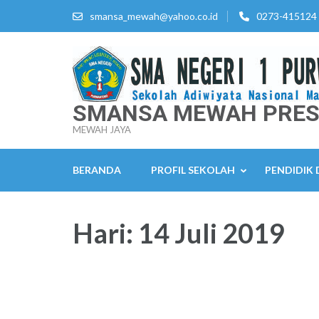
Lompat
smansa_mewah@yahoo.co.id
0273-415124
ke
konten
(Tekan
Enter)
SMANSA MEWAH PRES
MEWAH JAYA
BERANDA
PROFIL SEKOLAH
PENDIDIK
Hari:
14 Juli 2019