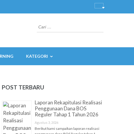
Cari
untuk:
ARNING
KATEGORI
POST TERBARU
Laporan Rekapitulasi Realisasi
Penggunaan Dana BOS
Reguler Tahap 1 Tahun 2026
Agustus 3, 2026
Berikut kami sampaikan laporan realisasi
penggunaan dana BOS Reguler tahap 1