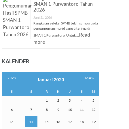
SMAN 1 Purwantoro Tahun
2026
Juni 21, 2026
Rangkaian seleksi SPMB telah sampai pada
pengumuman murid yang diterima di
Read
SMAN 1 Purwantoro. Untuk …
more
KALENDER
« Des
Mar »
Januari 2020
S
S
R
K
J
S
M
1
2
3
4
5
6
7
8
9
10
11
12
13
14
15
16
17
18
19