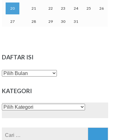
20
21
22
23
24
25
26
27
28
29
30
31
DAFTAR ISI
DAFTAR
ISI
KATEGORI
KATEGORI
Cari
untuk: