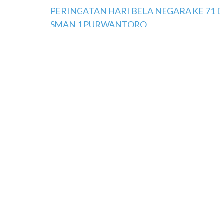
Navigasi
PERINGATAN HARI BELA NEGARA KE 71 
SMAN 1 PURWANTORO
pos