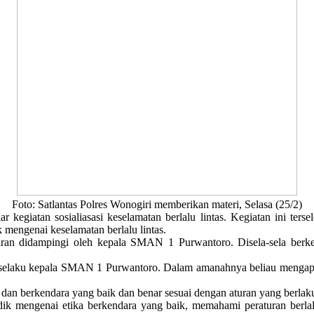
Foto: Satlantas Polres Wonogiri memberikan materi, Selasa (25/2)
atan sosialiasasi keselamatan berlalu lintas. Kegiatan ini terse
mengenai keselamatan berlalu lintas.
ikiran didampingi oleh kepala SMAN 1 Purwantoro. Disela-sela ber
laku kepala SMAN 1 Purwantoro. Dalam amanahnya beliau mengapresias
as dan berkendara yang baik dan benar sesuai dengan aturan yang berlak
k mengenai etika berkendara yang baik, memahami peraturan berlal