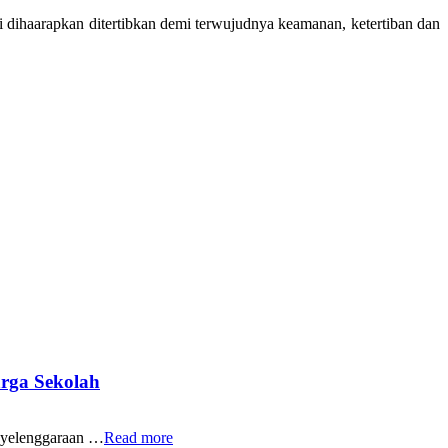
 dihaarapkan ditertibkan demi terwujudnya keamanan, ketertiban dan
rga Sekolah
yelenggaraan …
Read more