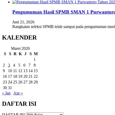
Pengumuman Hasil SPMB SMAN 1 Purwantoro
Juni 21, 2026
Rangkaian seleksi SPMB telah sampai pada pengumuman mur
KALENDER
Maret 2020
S
S
R
K
J
S
M
1
2
3
4
5
6
7
8
9
10
11
12
13
14
15
16
17
18
19
20
21
22
23
24
25
26
27
28
29
30
31
« Jan
Apr »
DAFTAR ISI
DAFTAR ISI