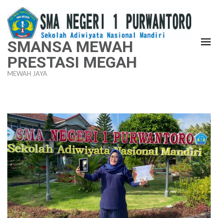
Lompat
ke
konten
SMANSA MEWAH
(Tekan
PRESTASI MEGAH
Enter)
MEWAH JAYA