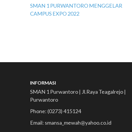
Navigasi
SMAN 1 PURWANTORO MENGGELAR
CAMPUS EXPO 2022
pos
INFORMASI
SMAN 1 Purwantoro | Jl.Raya Teagalrejo |
Purwantoro
Phone: (0273) 415124
Email: smansa_mewah@yahoo.co.id