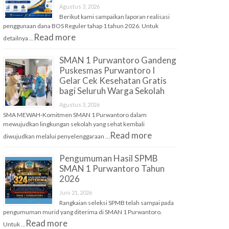
Agustus 3, 2026
Berikut kami sampaikan laporan realisasi
penggunaan dana BOS Reguler tahap 1 tahun 2026. Untuk
Read more
detailnya …
SMAN 1 Purwantoro Gandeng
Puskesmas Purwantoro I
Gelar Cek Kesehatan Gratis
bagi Seluruh Warga Sekolah
Agustus 3, 2026
SMA MEWAH-Komitmen SMAN 1 Purwantoro dalam
mewujudkan lingkungan sekolah yang sehat kembali
Read more
diwujudkan melalui penyelenggaraan …
Pengumuman Hasil SPMB
SMAN 1 Purwantoro Tahun
2026
Juni 21, 2026
Rangkaian seleksi SPMB telah sampai pada
pengumuman murid yang diterima di SMAN 1 Purwantoro.
Read more
Untuk …