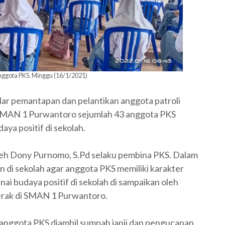
ggota PKS. Minggu (16/1/2021)
r pemantapan dan pelantikan anggota patroli
 SMAN 1 Purwantoro sejumlah 43 anggota PKS
aya positif di sekolah.
leh Dony Purnomo, S.Pd selaku pembina PKS. Dalam
n di sekolah agar anggota PKS memiliki karakter
nai budaya positif di sekolah di sampaikan oleh
gerak di SMAN 1 Purwantoro.
SELAMAT DATANG DI WEBSITE 
 anggota PKS diambil sumpah janji dan pengucapan