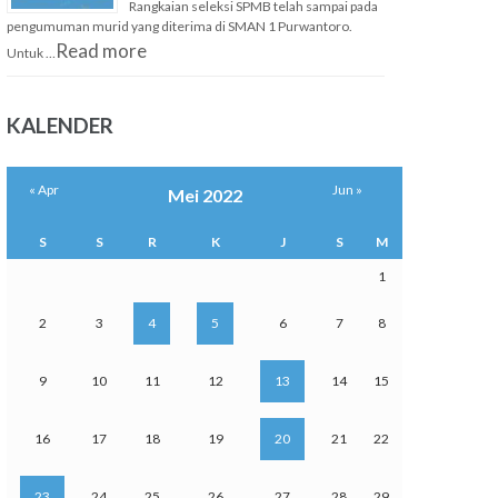
Rangkaian seleksi SPMB telah sampai pada
pengumuman murid yang diterima di SMAN 1 Purwantoro.
Read more
Untuk …
KALENDER
« Apr
Jun »
Mei 2022
S
S
R
K
J
S
M
1
2
3
4
5
6
7
8
9
10
11
12
13
14
15
16
17
18
19
20
21
22
23
24
25
26
27
28
29