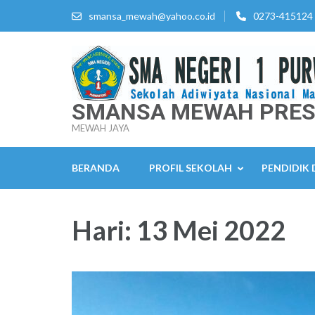
Lompat
smansa_mewah@yahoo.co.id
0273-415124
ke
konten
(Tekan
Enter)
SMANSA MEWAH PRES
MEWAH JAYA
BERANDA
PROFIL SEKOLAH
PENDIDIK
Hari:
13 Mei 2022