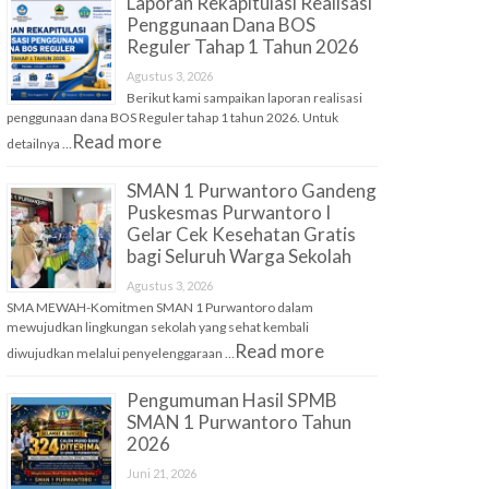
Laporan Rekapitulasi Realisasi
Penggunaan Dana BOS
Reguler Tahap 1 Tahun 2026
Agustus 3, 2026
Berikut kami sampaikan laporan realisasi
penggunaan dana BOS Reguler tahap 1 tahun 2026. Untuk
Read more
detailnya …
SMAN 1 Purwantoro Gandeng
Puskesmas Purwantoro I
Gelar Cek Kesehatan Gratis
bagi Seluruh Warga Sekolah
Agustus 3, 2026
SMA MEWAH-Komitmen SMAN 1 Purwantoro dalam
mewujudkan lingkungan sekolah yang sehat kembali
Read more
diwujudkan melalui penyelenggaraan …
Pengumuman Hasil SPMB
SMAN 1 Purwantoro Tahun
2026
Juni 21, 2026