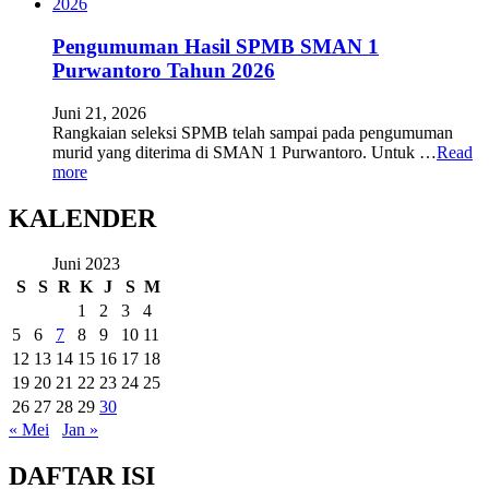
Pengumuman Hasil SPMB SMAN 1
Purwantoro Tahun 2026
Juni 21, 2026
Rangkaian seleksi SPMB telah sampai pada pengumuman
murid yang diterima di SMAN 1 Purwantoro. Untuk …
Read
more
KALENDER
Juni 2023
S
S
R
K
J
S
M
1
2
3
4
5
6
7
8
9
10
11
12
13
14
15
16
17
18
19
20
21
22
23
24
25
26
27
28
29
30
« Mei
Jan »
DAFTAR ISI