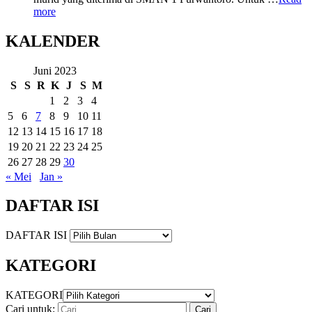
more
KALENDER
Juni 2023
S
S
R
K
J
S
M
1
2
3
4
5
6
7
8
9
10
11
12
13
14
15
16
17
18
19
20
21
22
23
24
25
26
27
28
29
30
« Mei
Jan »
DAFTAR ISI
DAFTAR ISI
KATEGORI
KATEGORI
Cari untuk: