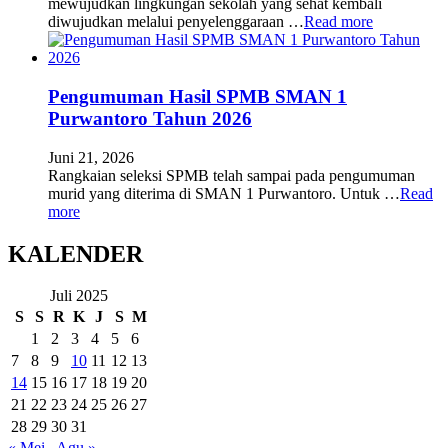
mewujudkan lingkungan sekolah yang sehat kembali
diwujudkan melalui penyelenggaraan …
Read more
Pengumuman Hasil SPMB SMAN 1
Purwantoro Tahun 2026
Juni 21, 2026
Rangkaian seleksi SPMB telah sampai pada pengumuman
murid yang diterima di SMAN 1 Purwantoro. Untuk …
Read
more
KALENDER
Juli 2025
S
S
R
K
J
S
M
1
2
3
4
5
6
7
8
9
10
11
12
13
14
15
16
17
18
19
20
21
22
23
24
25
26
27
28
29
30
31
« Mei
Agu »