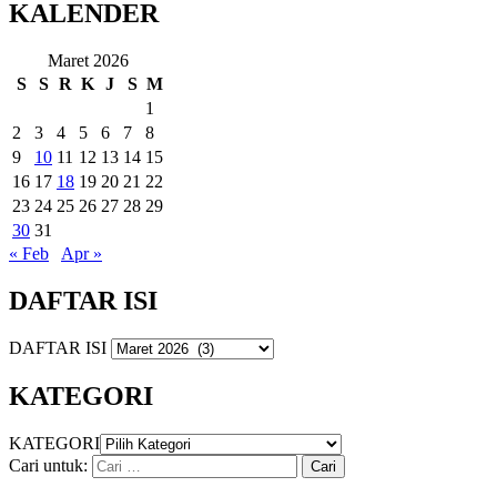
KALENDER
Maret 2026
S
S
R
K
J
S
M
1
2
3
4
5
6
7
8
9
10
11
12
13
14
15
16
17
18
19
20
21
22
23
24
25
26
27
28
29
30
31
« Feb
Apr »
DAFTAR ISI
DAFTAR ISI
KATEGORI
KATEGORI
Cari untuk: