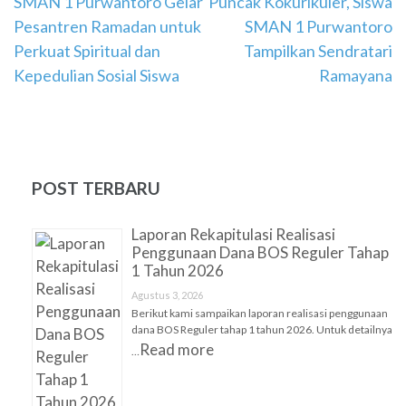
Navigasi
SMAN 1 Purwantoro Gelar
Puncak Kokurikuler, Siswa
Pesantren Ramadan untuk
SMAN 1 Purwantoro
pos
Perkuat Spiritual dan
Tampilkan Sendratari
Kepedulian Sosial Siswa
Ramayana
POST TERBARU
Laporan Rekapitulasi Realisasi
Penggunaan Dana BOS Reguler Tahap
1 Tahun 2026
Agustus 3, 2026
Berikut kami sampaikan laporan realisasi penggunaan
dana BOS Reguler tahap 1 tahun 2026. Untuk detailnya
Read more
…