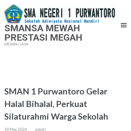
Lompat
ke
konten
SMANSA MEWAH
(Tekan
PRESTASI MEGAH
Enter)
MEWAH JAYA
SMAN 1 Purwantoro Gelar
Halal Bihalal, Perkuat
Silaturahmi Warga Sekolah
30 Mar,2026
admin