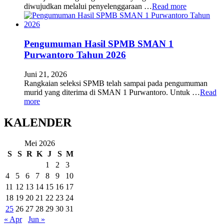
diwujudkan melalui penyelenggaraan …
Read more
Pengumuman Hasil SPMB SMAN 1
Purwantoro Tahun 2026
Juni 21, 2026
Rangkaian seleksi SPMB telah sampai pada pengumuman
murid yang diterima di SMAN 1 Purwantoro. Untuk …
Read
more
KALENDER
Mei 2026
S
S
R
K
J
S
M
1
2
3
4
5
6
7
8
9
10
11
12
13
14
15
16
17
18
19
20
21
22
23
24
25
26
27
28
29
30
31
« Apr
Jun »